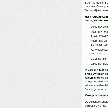
Salon’, is ingericht 
de Salonnière Anja B
De huiselijke conte
Het programma ma
Salon, Rechter Ro
20.00 uur Binn
20.30 uur Open
Stadsherstel H
Toelichting op
Berkelaar (
tev
Aanwezige kuns
hun werk
21.15 uur Borr
22.00 uur Sluit
In verband met de
graag uw aanmeldin
replymail of via e
info@hetgezelsch
Wij sturen u dan tij
/ nee is gehonoreer
Karmijn-Kunsten
De volgende kunst
bezoekers van de