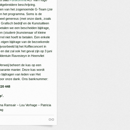
itgebreidere beschrijving.
leden van het zogenoemde G-Team (
zie
en het programma. Soms is de
heel genereus (met onze dank, zoals
Grafisch bedrijf en de Kunstuitleen
etalen we een bescheiden bijdrage,
en (student-)kunstenaar of kleine
rel niet hoeft te betalen. Een enkele
 eigen bijdrage van de bezoekende
voorbeeld bij het Koffieconcert in
n dat zal ook het geval zijn op 3 juni
dentuin Ravesteyn in Heenvliet
Verweij beheert de kas op een
sparante manier. Deze kas wordt
ge bijdragen van leden van Het
oor onze dank. Ons banknummer:
20 448
p’.
na Ramsair – Lou Verhage – Patricia
dag