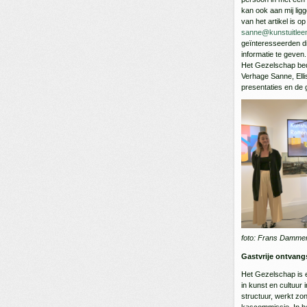
kan ook aan mij lig
van het artikel is o
sanne@kunstuitleen
geïnteresseerden di
informatie te geven.
Het Gezelschap bed
Verhage Sanne, Ell
presentaties en de 
foto: Frans Damme
Gastvrije ontvangs
Het Gezelschap is 
in kunst en cultuur 
structuur, werkt zo
kascommissie. In h