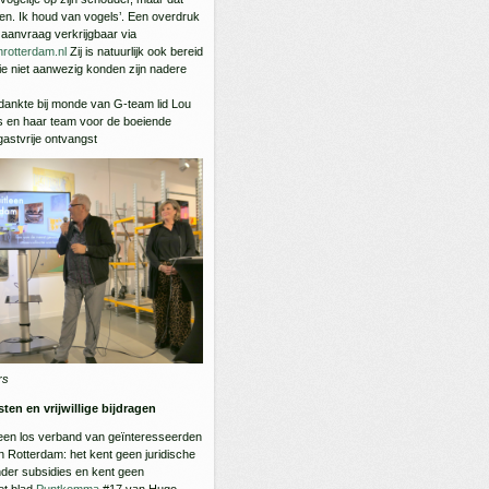
gen. Ik houd van vogels’. Een overdruk
p aanvraag verkrijgbaar via
rotterdam.nl
Zij is natuurlijk ook bereid
e niet aanwezig konden zijn nadere
ankte bij monde van G-team lid Lou
is en haar team voor de boeiende
gastvrije ontvangst
rs
ten en vrijwillige bijdragen
een los verband van geïnteresseerden
in Rotterdam: het kent geen juridische
nder subsidies en kent geen
et blad
Puntkomma
#17 van Hugo