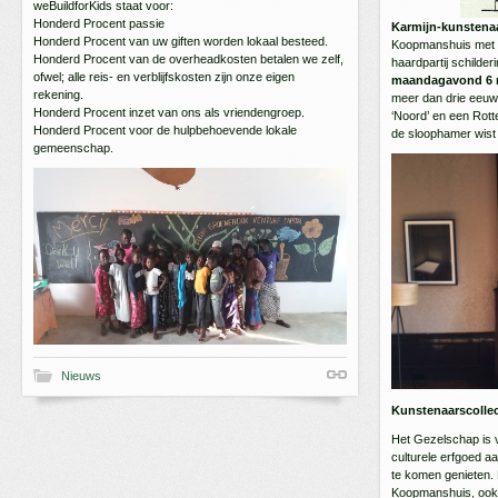
weBuildforKids staat voor:
Honderd Procent passie
Karmijn-kunstena
Honderd Procent van uw giften worden lokaal besteed.
Koopmanshuis met z
Honderd Procent van de overheadkosten betalen we zelf,
haardpartij schilde
ofwel; alle reis- en verblijfskosten zijn onze eigen
maandagavond 6 m
rekening.
meer dan drie eeuw
Honderd Procent inzet van ons als vriendengroep.
‘Noord’ en een Rot
Honderd Procent voor de hulpbehoevende lokale
de sloophamer wist
gemeenschap.
Nieuws
Kunstenaarscollect
Het Gezelschap is 
culturele erfgoed 
te komen genieten. 
Koopmanshuis, ook