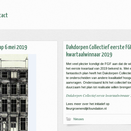
tact
ap 6 mei 2019
Dakdorpen Collectief eerste FG
kwartaalwinnaar 2019
Met veel plezier kondigt de FGF aan dat de w
het eerste kwartaal van 2019 bekend is. Met 
fantastisch plan heeft het Dakdorpen Collecti
te onderscheiden van andere kwalitatief hoo
aanvragen. Onderstaand licht het collectief t
duurzaam het plan tot realisatie willen brengen
Dakdorpen Collectief eerste kwartaalwinnaar
Lees meer over het initiatief op
fleurgroenendijkfoundation.nl
Nieuws