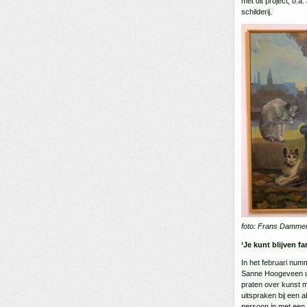
met dit project, o.
schilderij.
foto: Frans Damme
‘Je kunt blijven f
In het februari numm
Sanne Hoogeveen uit
praten over kunst 
uitspraken bij een ab
persoon in met een 