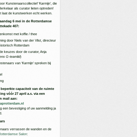
door Kunstenaarscollectief ‘Karmijn’, die
erkelaar als curator lieten optreden!
xt laat de kunstwerken echt werken.
andag 6 mei in de Rotterdamse
ttekade 407:
enkomst met koffie / thee
ing door Niels van der Vlist, directeur
istorisch Rotterdam
 de keuzes door de curator, Anja
ens G-teamlid
)
tenaars van ‘Karmijn’ spreken bij
el
ing
 beperkte capaciteit van de ruimte
g vóór 27 april a.s. via een
en mail aan:
aprotterdam.nl
dig een bevestiging of uw aanmelding ja
d.
aars
enaars verrassen de wanden en de
Rotterdamse Salon
: