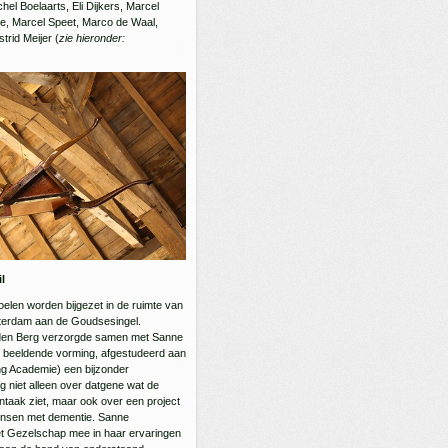
el Boelaarts, Eli Dijkers, Marcel
e, Marcel Speet, Marco de Waal,
trid Meijer (
zie hieronder:
l
oelen worden bijgezet in de ruimte van
tterdam aan de Goudsesingel.
n den Berg verzorgde samen met Sanne
beeldende vorming, afgestudeerd aan
ng Academie) een bijzonder
 niet alleen over datgene wat de
ntaak ziet, maar ook over een project
ensen met dementie. Sanne
 Gezelschap mee in haar ervaringen