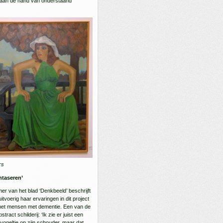
a. aan de hand van onderstaand
rs
antaseren’
er van het blad ‘Denkbeeld’ beschrijft
voerig haar ervaringen in dit project
met mensen met dementie. Een van de
stract schilderij: ‘Ik zie er juist een
vogeltje op zijn schouder, maar dat