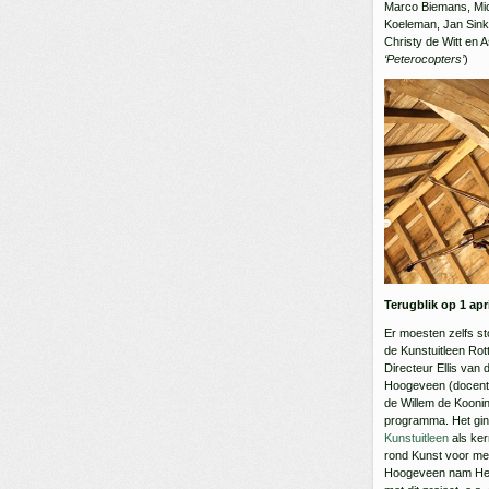
Marco Biemans, Mich
Koeleman, Jan Sink
Christy de Witt en As
‘Peterocopters’
)
Terugblik op 1 apri
Er moesten zelfs st
de Kunstuitleen Ro
Directeur Ellis va
Hoogeveen (docent 
de Willem de Kooni
programma. Het ging
Kunstuitleen
als ker
rond Kunst voor m
Hoogeveen nam Het