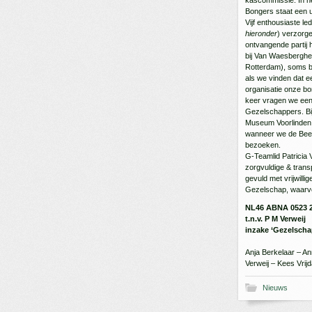
Bongers staat een u
Vijf enthousiaste 
hieronder
) verzorg
ontvangende partij 
bij Van Waesberghe 
Rotterdam), soms b
als we vinden dat e
organisatie onze bor
keer vragen we een
Gezelschappers. Bij
Museum Voorlinden e
wanneer we de Beel
bezoeken.
G-Teamlid Patricia 
zorgvuldige & tran
gevuld met vrijwilli
Gezelschap, waarv
NL46 ABNA 0523 2
t.n.v. P M Verweij
inzake ‘Gezelscha
Anja Berkelaar – An
Verweij – Kees Vrij
Nieuws