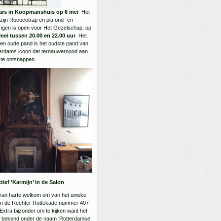
ars in Koopmanshuis op 6 mei
Het
ijn Rococotrap en plafond- en
ringen is open voor Het Gezelschap, op
ei tussen 20.00 en 22.00 uur
. Het
en oude pand is het oudste pand van
terdams icoon dat ternauwernood aan
 te ontsnappen.
ief ‘Karmijn’ in de Salon
van harte welkom om van het unieke
aan de Rechter Rottekade nummer 407
Extra bijzonder om te kijken want het
 bekend onder de naam ‘Rotterdamse