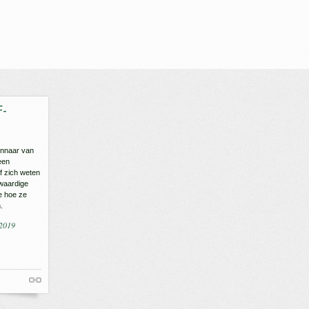
F-
innaar van
een
ef zich weten
gwaardige
oe hoe ze
.
 2019