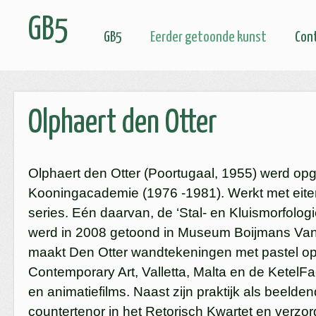
GB5
GB5
Eerder getoonde kunst
Con
Olphaert den Otter
Olphaert den Otter (Poortugaal, 1955) werd op
Kooningacademie (1976 -1981). Werkt met eite
series. Eén daarvan, de ‘Stal- en Kluismorfolog
werd in 2008 getoond in Museum Boijmans Van Be
maakt Den Otter wandtekeningen met pastel op 
Contemporary Art, Valletta, Malta en de KetelF
en animatiefilms. Naast zijn praktijk als beelden
countertenor in het Retorisch Kwartet en verzorg