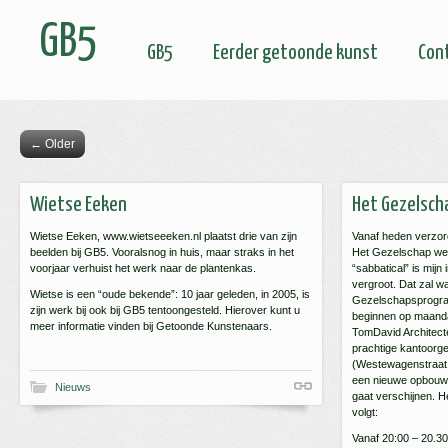
GB5
GB5
Eerder getoonde kunst
Con
←
Older
Wietse Eeken
Het Gezelsch
Wietse Eeken, www.wietseeeken.nl plaatst drie van zijn
Vanaf heden verzor
beelden bij GB5. Vooralsnog in huis, maar straks in het
Het Gezelschap weer
voorjaar verhuist het werk naar de plantenkas.
“sabbatical” is mijn
vergroot. Dat zal wa
Wietse is een “oude bekende”: 10 jaar geleden, in 2005, is
Gezelschapsprogram
zijn werk bij ook bij GB5 tentoongesteld. Hierover kunt u
beginnen op maand
meer informatie vinden bij Getoonde Kunstenaars.
TomDavid Architecte
prachtige kantoorg
(Westewagenstraat 6
een nieuwe opbouw 
Nieuws
gaat verschijnen. 
volgt:
Vanaf 20:00 – 20.30