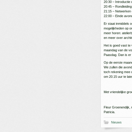
20:30 – Introductie
20:45 – Rondleidin
21:15 – Netwerken 
22:00 – Einde avon
Er staat inmiddels 
mogelijkheden op on
meer horen: atelie
en meer over archit
Het is goed vast te
maandag van de volg
Paasdag. Dan is er
Op de eerste maand
We zullen die avon
toch rekening mee d
om 20.15 uur te lat
Met vriendelijke gro
Fleur Groenendijk,
Patricia.
Nieuws